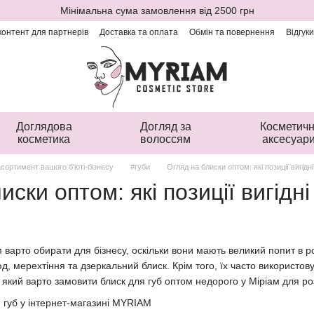
Мінімальна сума замовлення від 2500 грн
онтент для партнерів
Доставка та оплата
Обмін та повернення
Відгук
Доглядова
Догляд за
Косметичн
косметика
волоссям
аксесуар
сортимент вашого б'юті-бізнесу
#губи
Огляд на блиски оптом: які позиції вигідн
иски оптом: які позиції вигідн
м варто обирати для бізнесу, оскільки вони мають великий попит в р
д, мерехтіння та дзеркальний блиск. Крім того, їх часто використо
, який варто замовити блиск для губ оптом недорого у Міріам для 