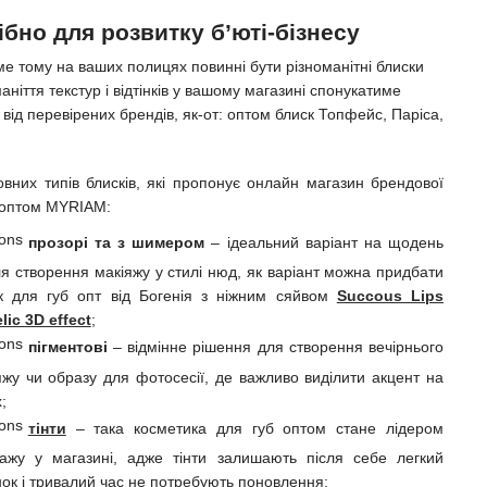
ібно для розвитку б’юті-бізнесу
аме тому на ваших полицях повинні бути різноманітні блиски
аніття текстур і відтінків у вашому магазині спонукатиме
 від перевірених брендів, як-от: оптом блиск Топфейс, Паріса,
вних типів блисків, які пропонує онлайн магазин брендової
 оптом MYRIAM:
прозорі та з шимером
– ідеальний варіант на щодень
ля створення макіяжу у стилі нюд, як варіант можна придбати
к для губ опт від Богенія з ніжним сяйвом
Succous Lips
lic 3D effect
;
пігментові
– відмінне рішення для створення вечірнього
яжу чи образу для фотосесії, де важливо виділити акцент на
;
тінти
– така косметика для губ оптом стане лідером
ажу у магазині, адже тінти залишають після себе легкий
інок і тривалий час не потребують поновлення;