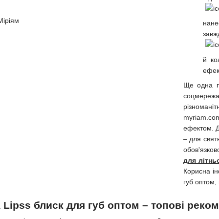
нане
завж
й ко
ефек
Ще одна п
соцмережах
різноманіт
myriam.com
ефектом. Д
– для свят
обов'язков
для літнь
Корисна ін
губ оптом,
 Lipss блиск для губ оптом – топові реком