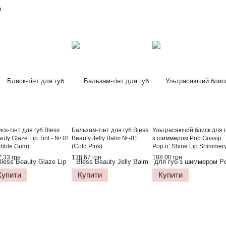
о
ск-тінт для губ Bless
Бальзам-тінт для губ Bless
Ультрасяючий блиск для 
uty Glaze Lip Tint - № 01
Beauty Jelly Balm №-01
з шиммером Pop Gossip
ubble Gum)
(Cold Pink)
Pop n’ Shine Lip Shimmer
Gloss - №01 (Frosty Bae)
.33 грн
138.67 грн
188.00 грн
Купити
Купити
Купити