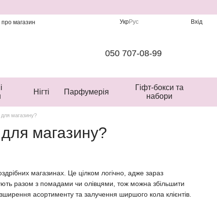
Укр
Рус
Вхід
и про магазин
050 707-08-99
і
Гіфт-бокси та
Нігті
Парфумерія
и
набори
і для магазину?
і для магазину?
оздрібних магазинах. Це цілком логічно, адже зараз
вують разом з помадами чи олівцями, тож можна збільшити
розширення асортименту та залучення ширшого кола клієнтів.