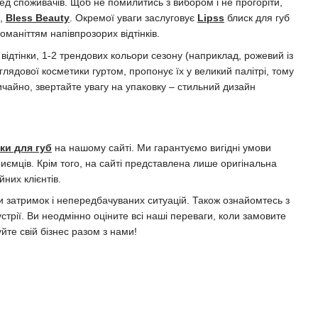
ед споживачів. Щоб не помилитись з вибором і не прогоріти,
,
Bless Beauty
. Окремої уваги заслуговує
Lipss
блиск для губ
оманіттям напівпрозорих відтінків.
 відтінки, 1-2 трендових кольори сезону (наприклад, рожевий із
лядової косметики гуртом, пропонує їх у великий палітрі, тому
вичайно, звертайте увагу на упаковку – стильний дизайн
ки для губ
на нашому сайті. Ми гарантуємо вигідні умови
риємців. Крім того, на сайті представлена лише оригінальна
йних клієнтів.
 затримок і непередбачуваних ситуацій. Також ознайомтесь з
устрії. Ви неодмінно оціните всі наші переваги, коли замовите
йте свій бізнес разом з нами!