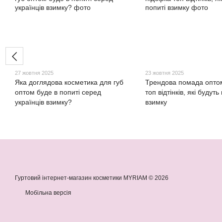
27 жовтня 2025
23 жовтня 2025
Яка доглядова косметика для губ
Трендова помада оптом
оптом буде в попиті серед
топ відтінків, які будуть
українців взимку?
взимку
Гуртовий інтернет-магазин косметики MYRIAM © 2026
Мобільна версія