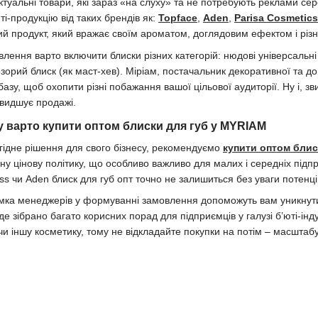
ктуальні товари, які зараз «на слуху» та не потребують реклами сер
і-продукцію від таких брендів як:
Topface
,
Aden
,
Parisa Cosmetics
ий продукт, який вражає своїм ароматом, доглядовим ефектом і різн
влення варто включити блиски різних категорій: нюдові універсальні
рий блиск (як маст-хев). Міріам, постачальник декоративної та дог
азу, щоб охопити різні побажання вашої цільової аудиторії. Ну і, з
швидшує продажі.
у варто купити оптом блиски для губ у MYRIAM
гідне рішення для свого бізнесу, рекомендуємо
купити оптом блис
ьну цінову політику, що особливо важливо для малих і середніх підп
pss чи Aden блиск для губ опт точно не залишиться без уваги потенці
имка менеджерів у формуванні замовлення допоможуть вам уникнути
 де зібрано багато корисних порад для підприємців у галузі б’юті-інд
чи іншу косметику, тому не відкладайте покупки на потім – масштабу