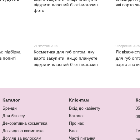
21 жовтня 2025
9 вересня 202
: підбірка
Косметика для губ оптом, яку
Як візажист
 в попиті
варто закупити, якщо плануєте
для губ опт
відкрити власний б'юті-магазин
варто знати
Каталог
Клієнтам
К
Бренди
Вхід до кабінету
05
Для бізнесу
Каталог
06
Декоративна косметика
Про нас
Доглядова косметика
Блог
Te
Догляд за волоссям
Часті питання
my