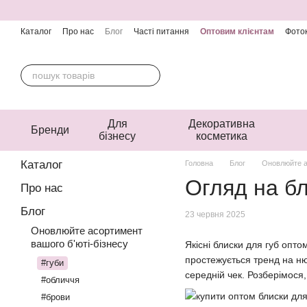
Перейти до основного контенту
Каталог
Про нас
Блог
Часті питання
Оптовим клієнтам
Фоток
Контактна інформація
Угода користувача
Публічна оферта
Для
Декоративна
Бренди
бізнесу
косметика
Каталог
Головна
Блог
Оновлюйте а
Огляд на бл
Про нас
Блог
23 червня 2025
Оновлюйте асортимент
вашого б'юті-бізнесу
Якісні блиски для губ опто
простежується тренд на ню
#губи
середній чек. Розберімося
#обличчя
#брови