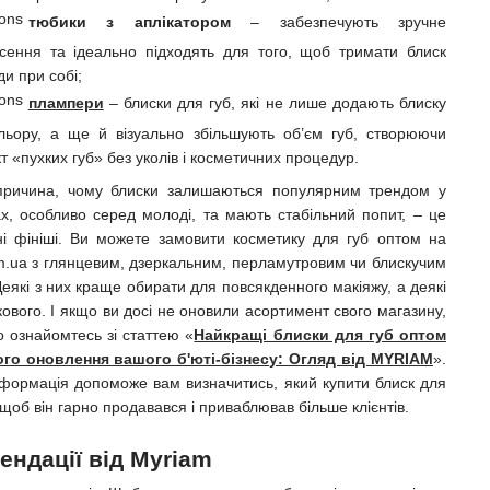
тюбики з аплікатором
– забезпечують зручне
сення та ідеально підходять для того, щоб тримати блиск
ди при собі;
плампери
– блиски для губ, які не лише додають блиску
льору, а ще й візуально збільшують об’єм губ, створюючи
т «пухких губ» без уколів і косметичних процедур.
ричина, чому блиски залишаються популярним трендом у
, особливо серед молоді, та мають стабільний попит, – це
ні фініші. Ви можете замовити косметику для губ оптом на
.ua з глянцевим, дзеркальним, перламутровим чи блискучим
еякі з них краще обирати для повсякденного макіяжу, а деякі
кового. І якщо ви досі не оновили асортимент свого магазину,
о ознайомтесь зі статтею «
Найкращі блиски для губ оптом
ого оновлення вашого б'юті-бізнесу: Огляд від MYRIAM
».
формація допоможе вам визначитись, який купити блиск для
 щоб він гарно продавався і приваблював більше клієнтів.
ендації від Myriam