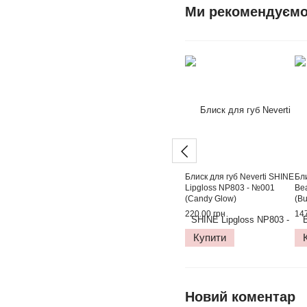
Ми рекомендуєм
Блиск для губ Neverti SHINE
Бли
Lipgloss NP803 - №001
Bea
(Candy Glow)
(B
220.00 грн
147
Купити
Новий коментар