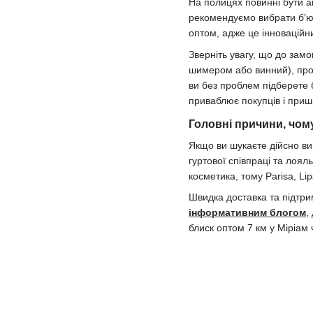
На полицях повинні бути а
рекомендуємо вибрати б’ют
оптом, адже це інноваційн
Зверніть увагу, що до замо
шимером або винний), прозо
ви без проблем підберете б
приваблює покупців і при
Головні причини, чом
Якщо ви шукаєте дійсно ви
гуртової співпраці та лоял
косметика, тому Parisa, Li
Швидка доставка та підтр
інформативним блогом
,
блиск оптом 7 км у Міріам 