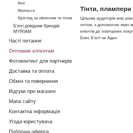
#очі
Тінти, плампери 
#волосся
#догляд за обличчям та тілом
Цільова аудиторія має різн
оптом, з допомогою яких мо
Б'юті довідник брендів
MYRIAM
клієнтів до повторних поку
Блес Б’юті чи Аден.
Часті питання
Оптовим клієнтам
Фотоконтент для партнерів
Доставка та оплата
Обмін та повернення
Відгуки про магазин
Мапа сайту
Контактна інформація
Угода користувача
Публічна оферта