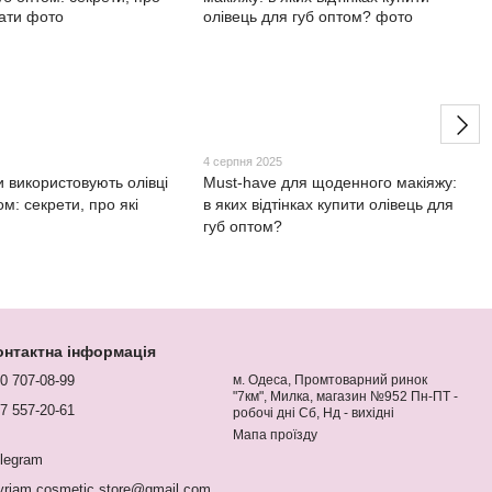
5
4 серпня 2025
и використовують олівці
Must-have для щоденного макіяжу:
ом: секрети, про які
в яких відтінках купити олівець для
губ оптом?
онтактна інформація
0 707-08-99
м. Одеса, Промтоварний ринок
"7км", Милка, магазин №952 Пн-ПТ -
7 557-20-61
робочі дні Сб, Нд - вихідні
Мапа проїзду
legram
riam.cosmetic.store@gmail.com