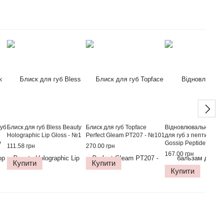
губ
Блиск для губ Bless Beauty
Блиск для губ Topface
Відновлювальний б
Holographic Lip Gloss - №1
Perfect Gleam PT207 - №101
для губ з пептидам
y
Gossip Peptide Lip 
111.58 грн
270.00 грн
Balm - №1 (Back to P
167.00 грн
Купити
Купити
Купити