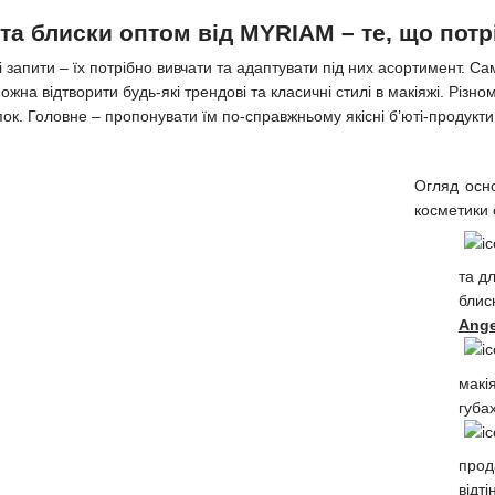
та блиски оптом від MYRIAM – те, що потр
і запити – їх потрібно вивчати та адаптувати під них асортимент. С
жна відтворити будь-які трендові та класичні стилі в макіяжі. Різном
пок. Головне – пропонувати їм по-справжньому якісні б’юті-продукти
Огляд осно
косметики
та д
блис
Ange
макі
губах
прод
відт