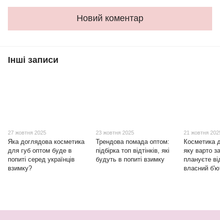
Новий коментар
Інші записи
27 жовтня 2025
23 жовтня 2025
21 жовтня 202
Яка доглядова косметика
Трендова помада оптом:
Косметика д
для губ оптом буде в
підбірка топ відтінків, які
яку варто з
попиті серед українців
будуть в попиті взимку
плануєте ві
взимку?
власний б'ю