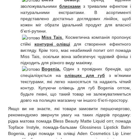
зволожувальними
блисками
з тривалим ефектом і
натуральними екстрактами. В асортименті
представлено достатньо доглядових лінійок, щоб
кожен міг обрати ідеальний продукт для власної
б’юті-рутини.
Miss Tais
.
Косметична компанія пропонує
стійкі
контурні олівці
для створення ефектного
вигляду. Крім того, має неабиякий попит опт помада
Miss Tais, оскільки вона забезпечує чудовий фініш і
підходить для різного виду макіяжу.
Bogenia.
Один з провідних брендів, що
спеціалізується на
олівцях для губ
з м’якими
текстурами, які легко наносяться та надають чіткий
контур. Купуючи олівець для губ Bogenia оптом,
будьте певні, що такий товар не залежуватиметься
довго на полицях магазину чи іншого б’юті-простору.
Якщо ви не знаєте, які товари замовити першочергово,
рекомендуємо звернути увагу на таких лідерів продажу:
рідка матова помада Bless Beauty Matte Liquid опт, помада
Topface Instyle, помада-бальзам Glossiness Lipstick Balm
Bogenia, рідкі помади та олівці Aden Cosmetics Lip Liner