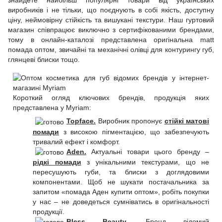
знайдете найбільш популярні товари від українських
виробників і не тільки, що поєднують в собі якість, доступну
ціну, неймовірну стійкість та вишукані текстури. Наш гуртовий
магазин співпрацює виключно з сертифікованими брендами,
тому в онлайн-каталозі представлена оригінальна matt
помада оптом, звичайні та механічні олівці для контурингу губ,
глянцеві блиски тощо.
Короткий огляд ключових брендів, продукція яких
представлена у Myriam:
Topface.
Виробник пропонує
стійкі матові
помади
з високою пігментацією, що забезпечують
тривалий ефект і комфорт.
Aden.
Актуальні товари цього бренду –
рідкі помади
з унікальними текстурами, що не
пересушують губи, та блиски з доглядовими
компонентами. Щоб не шукати постачальника за
запитом «помада Аден купити оптом», робіть покупки
у нас – не доведеться сумніватись в оригінальності
продукції.
Bless Beauty.
Бренд відомий