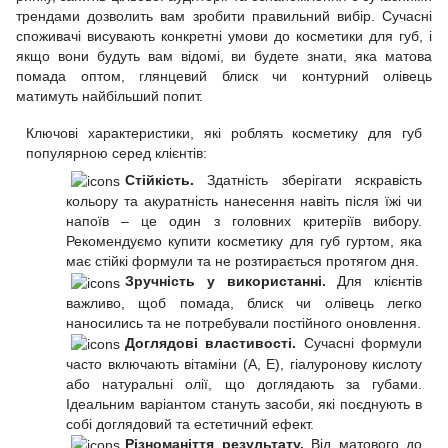
трендами дозволить вам зробити правильний вибір. Сучасні
споживачі висувають конкретні умови до косметики для губ, і
якщо вони будуть вам відомі, ви будете знати, яка матова
помада оптом, глянцевий блиск чи контурний олівець
матимуть найбільший попит.
Ключові характеристики, які роблять косметику для губ
популярною серед клієнтів:
Стійкість.
Здатність зберігати яскравість
кольору та акуратність нанесення навіть після їжі чи
напоїв – це один з головних критеріїв вибору.
Рекомендуємо купити косметику для губ гуртом, яка
має стійкі формули та не розтирається протягом дня.
Зручність у використанні.
Для клієнтів
важливо, щоб помада, блиск чи олівець легко
наносились та не потребували постійного оновлення.
Доглядові властивості.
Сучасні формули
часто включають вітаміни (A, E), гіалуронову кислоту
або натуральні олії, що доглядають за губами.
Ідеальним варіантом стануть засоби, які поєднують в
собі доглядовий та естетичний ефект.
Різноманіття результату.
Від матового до