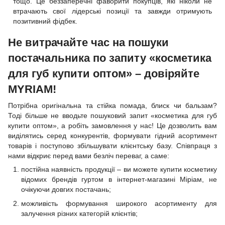
тощо. Це беззаперечні фаворити покупців, які ніколи не
втрачають свої лідерські позиції та завжди отримують
позитивний фідбек.
Не витрачайте час на пошуки
постачальника по запиту «косметика
для губ купити оптом» – довіряйте
MYRIAM!
Потрібна оригінальна та стійка помада, блиск чи бальзам?
Тоді більше не вводьте пошуковий запит «косметика для губ
купити оптом», а робіть замовлення у нас! Це дозволить вам
виділятись серед конкурентів, формувати гідний асортимент
товарів і поступово збільшувати клієнтську базу. Співпраця з
нами відкриє перед вами безліч переваг, а саме:
постійна наявність продукції – ви можете купити косметику
відомих брендів гуртом в інтернет-магазині Міріам, не
очікуючи довгих постачань;
можливість формування широкого асортименту для
залучення різних категорій клієнтів;