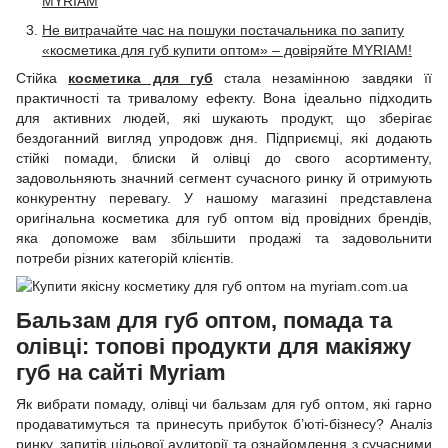
MYRIAM
Не витрачайте час на пошуки постачальника по запиту
«косметика для губ купити оптом» – довіряйте MYRIAM!
Стійка
косметика для губ
стала незамінною завдяки її
практичності та тривалому ефекту. Вона ідеально підходить
для активних людей, які шукають продукт, що зберігає
бездоганний вигляд упродовж дня. Підприємці, які додають
стійкі помади, блиски й олівці до свого асортименту,
задовольняють значний сегмент сучасного ринку й отримують
конкурентну перевагу. У нашому магазині представлена
оригінальна косметика для губ оптом від провідних брендів,
яка допоможе вам збільшити продажі та задовольнити
потреби різних категорій клієнтів.
Бальзам для губ оптом, помада та
олівці: топові продукти для макіяжу
губ на сайті Myriam
Як вибрати помаду, олівці чи бальзам для губ оптом, які гарно
продаватимуться та принесуть прибуток б’юті-бізнесу? Аналіз
ринку, запитів цільової аудиторії та ознайомлення з сучасними