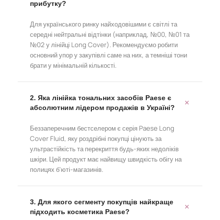
прибутку?
Для українського ринку найходовішими є світлі та
середні нейтральні відтінки (наприклад, №00, №01 та
№02 у лінійці Long Cover). Рекомендуємо робити
основний упор у закупівлі саме на них, а темніші тони
брати у мінімальній кількості.
2. Яка лінійка тональних засобів Paese є
абсолютним лідером продажів в Україні?
Беззаперечним бестселером є серія Paese Long
Cover Fluid, яку роздрібні покупці цінують за
ультрастійкість та перекриття будь-яких недоліків
шкіри. Цей продукт має найвищу швидкість обігу на
полицях б'юті-магазинів.
3. Для якого сегменту покупців найкраще
підходить косметика Paese?