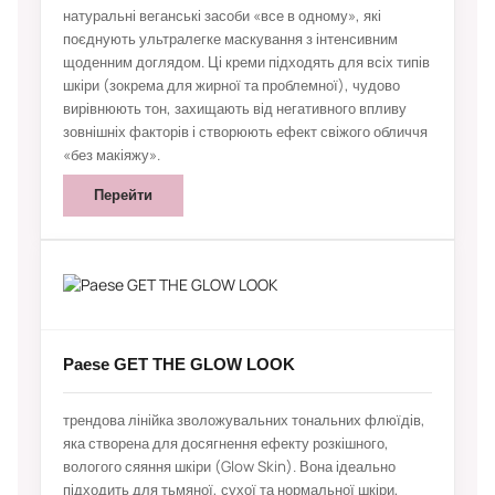
натуральні веганські засоби «все в одному», які
поєднують ультралегке маскування з інтенсивним
щоденним доглядом. Ці креми підходять для всіх типів
шкіри (зокрема для жирної та проблемної), чудово
вирівнюють тон, захищають від негативного впливу
зовнішніх факторів і створюють ефект свіжого обличчя
«без макіяжу».
Перейти
Paese GET THE GLOW LOOK
трендова лінійка зволожувальних тональних флюїдів,
яка створена для досягнення ефекту розкішного,
вологого сяяння шкіри (Glow Skin). Вона ідеально
підходить для тьмяної, сухої та нормальної шкіри,