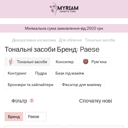
,
Мінімальна сума замовлення від 2500 грн
Декоративна косметика
Для обличчя
Тональні засоби
Тональні засоби Бренд: Paese
Тональні засоби
Консилер
Рум'яна
Контуринг
Пудра
Бази під макіяж
Бронзери та хайлайтери
Фіксатор для макіяжу
Фільтр
Спочатку нові
1
Бренд
Paese