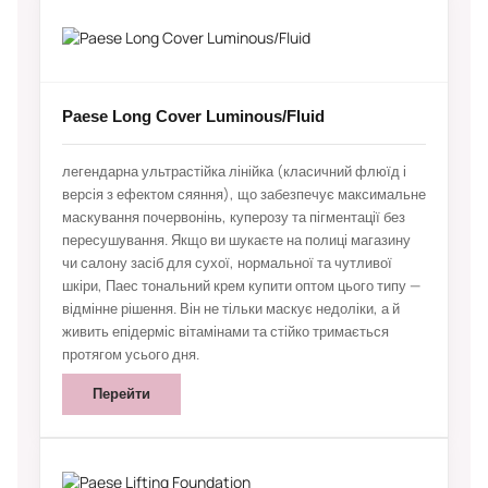
Paese Long Cover Luminous/Fluid
легендарна ультрастійка лінійка (класичний флюїд і
версія з ефектом сяяння), що забезпечує максимальне
маскування почервонінь, куперозу та пігментації без
пересушування. Якщо ви шукаєте на полиці магазину
чи салону засіб для сухої, нормальної та чутливої
шкіри, Паес тональний крем купити оптом цього типу —
відмінне рішення. Він не тільки маскує недоліки, а й
живить епідерміс вітамінами та стійко тримається
протягом усього дня.
Перейти