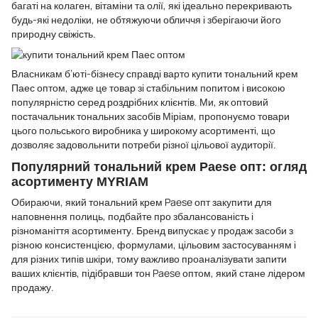
багаті на колаген, вітаміни та олії, які ідеально перекривають
будь-які недоліки, не обтяжуючи обличчя і зберігаючи його
природну свіжість.
Власникам б’юті-бізнесу справді варто купити тональний крем
Паес оптом, адже це товар зі стабільним попитом і високою
популярністю серед роздрібних клієнтів. Ми, як оптовий
постачальник тональних засобів Міріам, пропонуємо товари
цього польського виробника у широкому асортименті, що
дозволяє задовольнити потреби різної цільової аудиторії.
Популярний тональний крем Paese опт: огляд
асортименту MYRIAM
Обираючи, який тональний крем Paese опт закупити для
наповнення полиць, подбайте про збалансованість і
різноманіття асортименту. Бренд випускає у продаж засоби з
різною консистенцією, формулами, цільовим застосуванням і
для різних типів шкіри, тому важливо проаналізувати запити
ваших клієнтів, підібравши тон Paese оптом, який стане лідером
продажу.