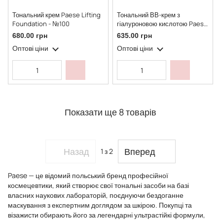
Тональний крем Paese Lifting
Тональний ВВ-крем з
Foundation - №100
гіалуроновою кислотою Paese
- №03W (NATURAL)
680.00 грн
635.00 грн
Оптові ціни
Оптові ціни
Показати ще 8 товарів
Назад
Вперед
1
з 2
Paese — це відомий польський бренд професійної
космецевтики, який створює свої тональні засоби на базі
власних наукових лабораторій, поєднуючи бездоганне
маскування з експертним доглядом за шкірою. Покупці та
візажисти обирають його за легендарні ультрастійкі формули,