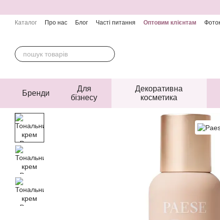
Перейти до основного контенту
Каталог
Про нас
Блог
Часті питання
Оптовим клієнтам
Фоток
Контактна інформація
Угода користувача
Публічна оферта
Для
Декоративна
Бренди
бізнесу
косметика