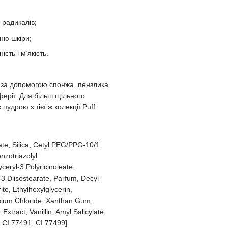
 радикалів;
ню шкіри;
сть і м’якість.
я за допомогою спонжа, пензлика
иферії. Для більш щільного
удрою з тієї ж колекції Puff
te, Silica, Cetyl PEG/PPG-10/1
nzotriazolyl
eryl-3 Polyricinoleate,
-3 Diisostearate, Parfum, Decyl
e, Ethylhexylglycerin,
sium Chloride, Xanthan Gum,
xtract, Vanillin, Amyl Salicylate,
, CI 77491, CI 77499]