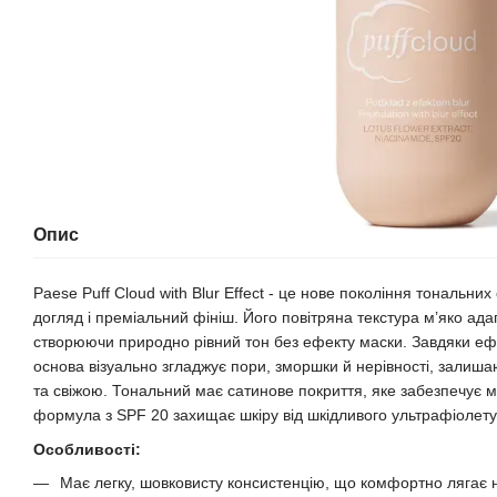
Опис
Paese Puff Cloud with Blur Effect - це нове покоління тональних
догляд і преміальний фініш. Його повітряна текстура м’яко ада
створюючи природно рівний тон без ефекту маски. Завдяки ефе
основа візуально згладжує пори, зморшки й нерівності, залиш
та свіжою. Тональний має сатинове покриття, яке забезпечує м
формула з SPF 20 захищає шкіру від шкідливого ультрафіолет
Особливості:
Має легку, шовковисту консистенцію, що комфортно лягає н