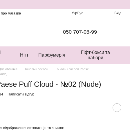
Укр
Рус
Вхід
и про магазин
050 707-08-99
і
Гіфт-бокси та
Нігті
Парфумерія
и
набори
Для обличчя
Тональні засоби
Тональні засоби Paese
Nude)
aese Puff Cloud - №02 (Nude)
34
Написати відгук
я відображення оптових цін та знижок