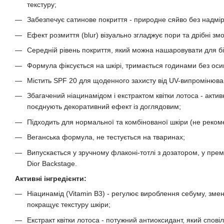
текстуру;
Забезпечує сатинове покриття - природне сяйво без надмір
Ефект розмиття (blur) візуально згладжує пори та дрібні зм
Середній рівень покриття, який можна нашаровувати для бі
Формула фіксується на шкірі, тримається годинами без оси
Містить SPF 20 для щоденного захисту від UV-випромінюва
Збагачений ніацинамідом і екстрактом квітки лотоса - акт
поєднують декоративний ефект із доглядовим;
Підходить для нормальної та комбінованої шкіри (не реком
Веганська формула, не тестується на тваринах;
Випускається у зручному флаконі-тотлі з дозатором, у пре
Dior Backstage.
Активні інгредієнти:
Ніацинамід (Vitamin B3) - регулює вироблення себуму, змен
покращує текстуру шкіри;
Екстракт квітки лотоса - потужний антиоксидант, який спов