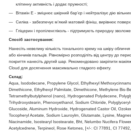
клітинну активність і додає пружності;
Вітамін E - зміцнює шкірний бар’єр і нейтралізує дію вільних
Силіка - забезпечує м’який матовий фініш, вирівнює поверх
Гліцерин і пропіленгліколь - підтримують природну зволожені
Спосіб застосування:
Нанесіть невелику кількість тонального крему на шкіру обличч
або кінчиків пальців. Рівномірно розподіліть від центру до пер
покриття нанесіть другий шар. Рекомендовано закріпити макіяж п
Cloud для досягнення максимально гладкого ефекту.
Склад:
Aqua, Isododecane, Propylene Glycol, Ethylhexyl Methoxycinnama
Dimethicone, Ethylhexyl Palmitate, Dimethicone, Methylene Bis-Be
Tetramethylbutylphenol (nano), Hydrogenated Polydecene, Polyglyc
Trihydroxystearin, Phenoxyethanol, Sodium Chloride, Polyglyceryl
Glucoside, Aluminum Hydroxide, Hydrogenated Castor Oil, Ozokerit
Tocopheryl Acetate, Sodium Lauroylm, Glutamate, Lysine, Magne
Niacinamide, Isostearyl Isostearate, Bht, Nelumbo Nucifera Flower E
Acetylcedrene, Terpineol, Rose Ketones, [+/-: CI 77891, CI 77492