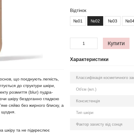
Відтінок
№01
№02
№03
№0
Купити
Характеристики
Классифікація косметичного за
 основ, що поєднують легкість,
птується до структури шкіри,
Об'єм (мл.)
кту розмиття (blur) пудра-
аючи шкіру бездоганно гладкою
Консистенція
’яке сяйво без жирного блиску, а
у щодня.
Тип шкіри
Фактор захисту від сонця
а шкіру та не підкреслює