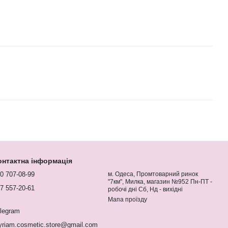
онтактна інформація
0 707-08-99
м. Одеса, Промтоварний ринок
"7км", Милка, магазин №952 Пн-ПТ -
7 557-20-61
робочі дні Сб, Нд - вихідні
Мапа проїзду
legram
riam.cosmetic.store@gmail.com