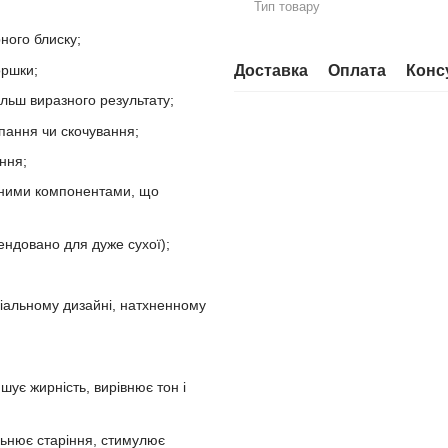
Тип товару
ного блиску;
оршки;
Доставка
Оплата
Конс
льш виразного результату;
пання чи скочування;
ння;
ивними компонентами, що
ендовано для дуже сухої);
міальному дизайні, натхненному
шує жирність, вирівнює тон і
ільнює старіння, стимулює