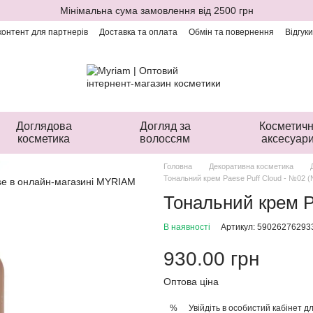
Мінімальна сума замовлення від 2500 грн
онтент для партнерів
Доставка та оплата
Обмін та повернення
Відгук
Доглядова
Догляд за
Косметичн
косметика
волоссям
аксесуар
Головна
Декоративна косметика
Тональний крем Paese Puff Cloud - №02 (
Тональний крем P
В наявності
Артикул: 59026276293
930.00 грн
Оптова ціна
Увійдіть в особистий кабінет
дл
%