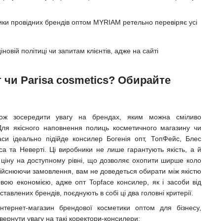
етики провідних брендів оптом MYRIAM ретельно перевіряє усі
новій політиці чи запитам клієнтів, адже на сайті
 чи Parisa cosmetics? Обирайте
кож зосередити увагу на брендах, яким можна сміливо
 Для якісного наповнення полиць косметичного магазину чи
аси ідеально підійде консилер Богенія опт, ТопФейс, Блес
іса та Неверті. Ці виробники не лише гарантують якість, а й
ціну на доступному рівні, що дозволяє охопити ширше коло
Здійснюючи замовлення, вам не доведеться обирати між якістю
вою економією, адже опт Topface консилер, як і засоби від
ставлених брендів, поєднують в собі ці два головні критерії.
нтернет-магазин брендової косметики оптом для бізнесу,
вернути увагу на такі коректори-консилери: