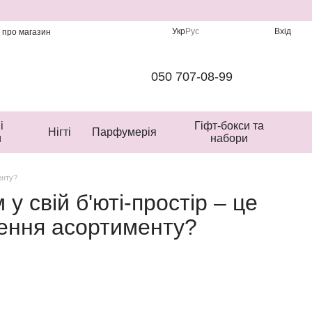
Укр
Рус
Вхід
и про магазин
050 707-08-99
і
Гіфт-бокси та
Нігті
Парфумерія
и
набори
енту?
у свій б'юті-простір – це
нення асортименту?