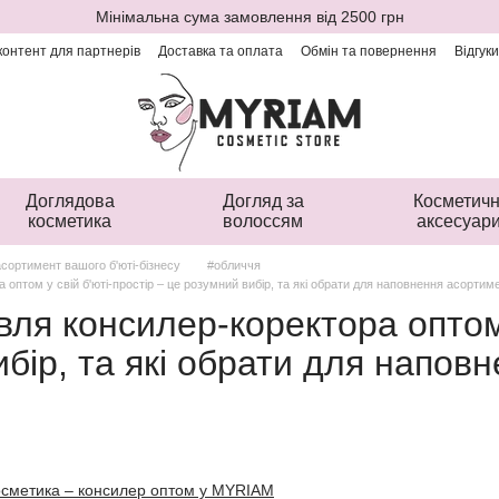
Мінімальна сума замовлення від 2500 грн
онтент для партнерів
Доставка та оплата
Обмін та повернення
Відгук
Доглядова
Догляд за
Косметичн
косметика
волоссям
аксесуар
сортимент вашого б'юті-бізнесу
#обличчя
 оптом у свій б'юті-простір – це розумний вибір, та які обрати для наповнення асортим
вля консилер-коректора оптом 
бір, та які обрати для напов
осметика – консилер оптом у MYRIAM