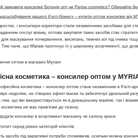
ий замовити консилер Богенія опт чи Parisa cosmetics? Обирайте бе
масштабування вашого б’юті-бізнесу – купити оптом консилер від 
зростає, і консилери-коректори стали незамінними засобами для ств
данням послуг візажу, оптова закупівля таких засобів стає стратег
м
для маскування почервоніння, висипань, темних кіл під очима тощо
ї. Тим паче, що Міріам пропонує їх у широкому асортименті, що дозв
існа косметика – консилер оптом у MYR
рофесійна косметика – консилер оптом стане незамінним в б’юті-арс
вує недоліки, не створює ефект маски та забезпечує ідеальний резу
тим, що він використовується як в домашньому макіяжі, так і візаж
я косметика не має прив’язки до сезону.
 додати консилер в асортимент магазину чи салону краси:
попит серед різних категорій клієнтів;
ть засобу під варіативні потреби споживачів, оскільки можна консил