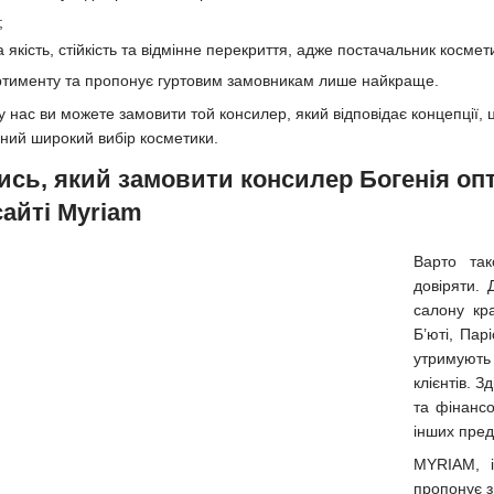
;
 якість, стійкість та відмінне перекриття, адже постачальник косм
ортименту та пропонує гуртовим замовникам лише найкраще.
 нас ви можете замовити той консилер, який відповідає концепції, ці
ний широкий вибір косметики.
сь, який замовити консилер Богенія опт
сайті Myriam
Варто та
довіряти.
салону кр
Б’юті, Пар
утримують 
клієнтів. 
та фінансо
інших пред
MYRIAM, і
пропонує з