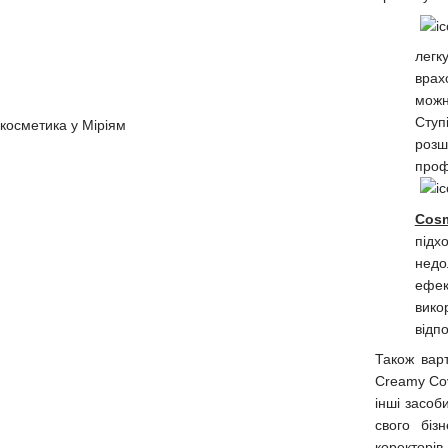
легк
врах
можн
Ступ
розш
проф
Cosm
підх
недо
ефек
вико
відп
Також варт
Creamy Cov
інші засоб
свого біз
коректорі