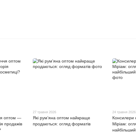
27 травня 2026
24 травня 2026
чя оптом —
Які рум’яна оптом найкраще
Консилери 
ія продажів
продаються: огляд форматів
Міріам: огл
?
найбільший