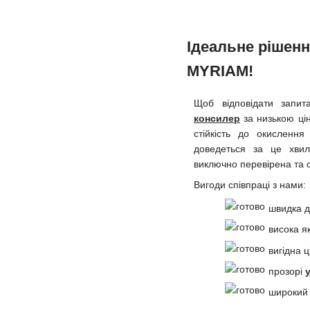
Ідеальне рішенн
MYRIAM!
Щоб відповідати запи
консилер
за низькою цін
стійкість до окисленн
доведеться за це хвил
виключно перевірена та 
Вигоди співпраці з нами:
швидка д
висока як
вигідна ц
прозорі
широкий 