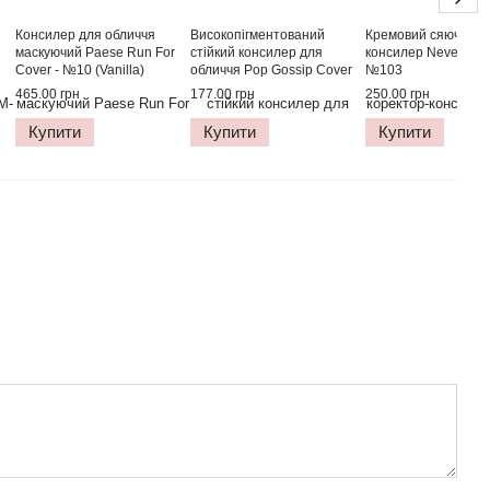
Консилер для обличчя
Високопігментований
Кремовий сяючий к
маскуючий Paese Run For
стійкий консилер для
консилер Neverti NP
Cover - №10 (Vanilla)
обличчя Pop Gossip Cover
№103
Me Skin Perfecting Full
465.00 грн
177.00 грн
250.00 грн
Coverage - №01 (Light
Porcelain)
Купити
Купити
Купити