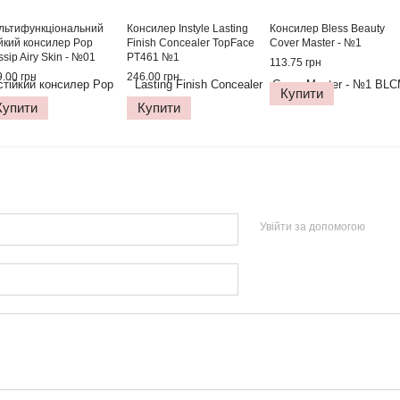
льтифункціональний
Консилер Instyle Lasting
Консилер Bless Beauty
ійкий консилер Pop
Finish Concealer TopFace
Cover Master - №1
sip Airy Skin - №01
PT461 №1
113.75 грн
oud Porcelain)
.00 грн
246.00 грн
Купити
Купити
Купити
Увійти за допомогою