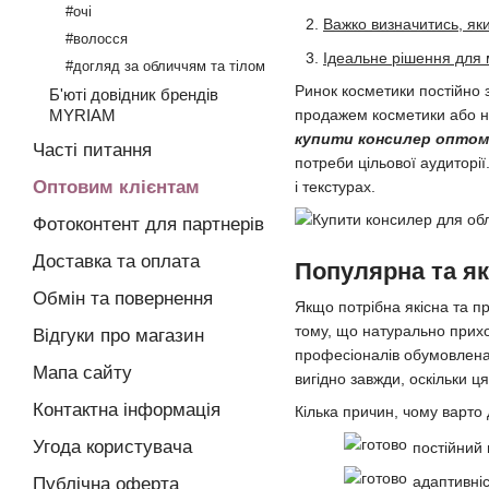
#очі
Важко визначитись, як
#волосся
Ідеальне рішення для 
#догляд за обличчям та тілом
Ринок косметики постійно 
Б'юті довідник брендів
продажем косметики або на
MYRIAM
купити консилер опто
Часті питання
потреби цільової аудиторі
Оптовим клієнтам
і текстурах.
Фотоконтент для партнерів
Доставка та оплата
Популярна та як
Обмін та повернення
Якщо потрібна якісна та п
тому, що натурально прихо
Відгуки про магазин
професіоналів обумовлена 
Мапа сайту
вигідно завжди, оскільки ц
Контактна інформація
Кілька причин, чому варто
Угода користувача
постійний 
адаптивніс
Публічна оферта