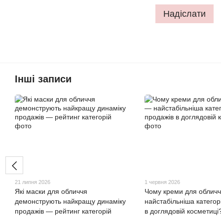
Надіслати
Інші записи
21 липня 2026
1 червня 2026
Які маски для обличчя
Чому креми для облич
демонструють найкращу динаміку
найстабільніша категор
продажів — рейтинг категорій
в доглядовій косметиці