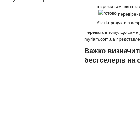
широкій гамі відтінків
перевірена
б’юті-продукти з ас
Перевага в тому, що саме у
myriam.com.ua представле
Важко визначити
бестселерів на 