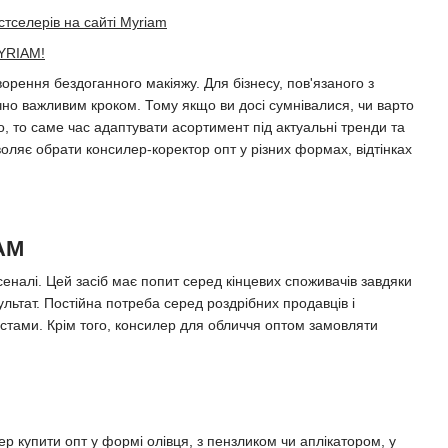
стселерів на сайті Myriam
MYRIAM!
орення бездоганного макіяжу. Для бізнесу, пов'язаного з
ічно важливим кроком. Тому якщо ви досі сумнівалися, чи варто
, то саме час адаптувати асортимент під актуальні тренди та
оляє обрати консилер-коректор опт у різних формах, відтінках
IAM
еналі. Цей засіб має попит серед кінцевих споживачів завдяки
льтат. Постійна потреба серед роздрібних продавців і
истами. Крім того, консилер для обличчя оптом замовляти
ер купити опт у формі олівця, з пензликом чи аплікатором, у