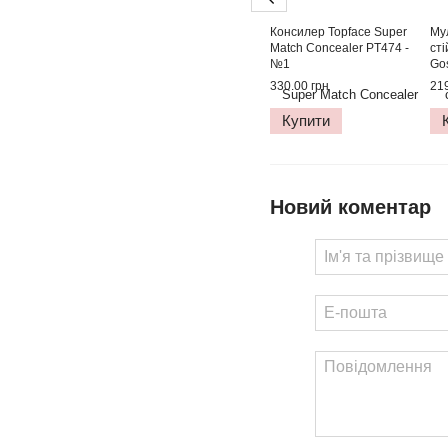
Консилер Topface Super
Му
Match Concealer PT474 -
ст
№1
Gos
(Cl
330.00 грн
219
Купити
Новий коментар