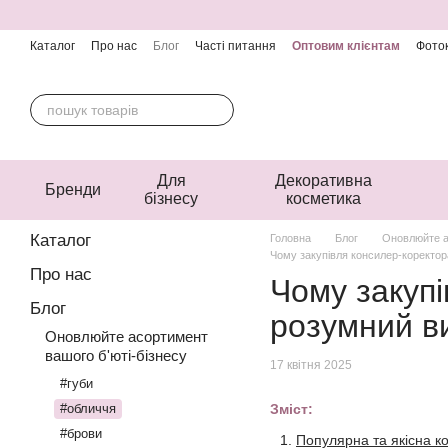
Перейти до основного контенту
Каталог
Про нас
Блог
Часті питання
Оптовим клієнтам
Фоток
Контактна інформація
Угода користувача
Публічна оферта
Для
Декоративна
Бренди
бізнесу
косметика
Каталог
Головна
Блог
Оновлюйте а
Чому закупівля консилер-коректора
Про нас
Чому закупі
Блог
розумний ви
Оновлюйте асортимент
вашого б'юті-бізнесу
17 квітня 2025
#губи
#обличчя
Зміст:
#брови
Популярна та якісна к