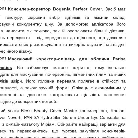
Консилер-коректор Bogenia Perfect Cover
. Засіб має
у текстуру, широкий вибір відтінків та якісний склад,
овуючи конкурентну ціну. За допомогою аплікатора його
а наносити як точково, так й охоплювати більші ділянки.
інь перекриття – від середнього до щільного, що дозволяє
ирювати спектр застосування та використовувати навіть для
есійного візажу.
Маскуючий коректор-олівець для обличчя Parisa
etics
. Він забезпечує матове покриття, тому ідеально
одить для маскування почервонінь, пігментних плям та інших
ліків шкіри. Його головна перевага полягає в стійкості та
тивності, а також зручній формі. Олівець є економічним у
ристанні та дозволяє контролювати щільність нанесення
овідно до конкретних потреб.
ий уваги Bless Beauty Cover Master консилер опт, Radiant
er Neverti, PARISA Hydro Skin Serum Under Eye Consealer та
и з онлайн-каталогу Міріам. Обирайте найкращі варіанти для
несу та переконайтесь, що гуртова закупівля консилерів-
в на myriam.com.ua дозволяє не лише знизити собівартість