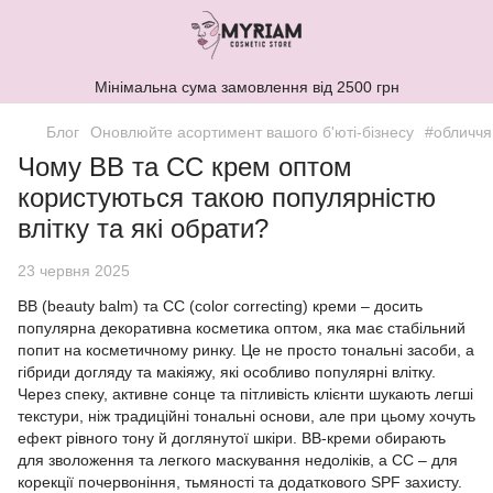
Мінімальна сума замовлення від 2500 грн
Блог
Оновлюйте асортимент вашого б'юті-бізнесу
#обличчя
Чому BB та CC крем оптом
користуються такою популярністю
влітку та які обрати?
23 червня 2025
BB (beauty balm) та CC (color correcting) креми – досить
популярна декоративна косметика оптом, яка має стабільний
попит на косметичному ринку. Це не просто тональні засоби, а
гібриди догляду та макіяжу, які особливо популярні влітку.
Через спеку, активне сонце та пітливість клієнти шукають легші
текстури, ніж традиційні тональні основи, але при цьому хочуть
ефект рівного тону й доглянутої шкіри. BB-креми обирають
для зволоження та легкого маскування недоліків, а CC – для
корекції почервоніння, тьмяності та додаткового SPF захисту.