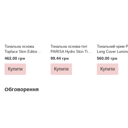
Тональна основа
Тональна основа-тінт
Тональний крем 
Topface Skin Editor
PARISA Hydro Skin Tint
Long Cover Lumino
Matte PT465 - №1
Foundation PHF-06 -
№00 (Nude)
462.00 грн
99.44 грн
560.00 грн
№01 (Neutral Porcelain)
Купити
Купити
Купити
Обговорення