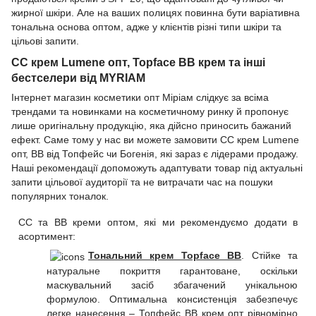
жирної шкіри. Але на ваших полицях повинна бути варіативна
тональна основа оптом, адже у клієнтів різні типи шкіри та
цільові запити.
CC крем Lumene опт, Topface BB крем та інші
бестселери від MYRIAM
Інтернет магазин косметики опт Міріам слідкує за всіма
трендами та новинками на косметичному ринку й пропонує
лише оригінальну продукцію, яка дійсно приносить бажаний
ефект. Саме тому у нас ви можете замовити CC крем Lumene
опт, BB від Топфейс чи Богенія, які зараз є лідерами продажу.
Наші рекомендації допоможуть адаптувати товар під актуальні
запити цільової аудиторії та не витрачати час на пошуки
популярних тоналок.
CC та BB креми оптом, які ми рекомендуємо додати в
асортимент:
Тональний крем Topface BB
. Стійке та
натуральне покриття гарантоване, оскільки
маскувальний засіб збагачений унікальною
формулою. Оптимальна консистенція забезпечує
легке нанесення – Топфейс BB крем опт рівномірно