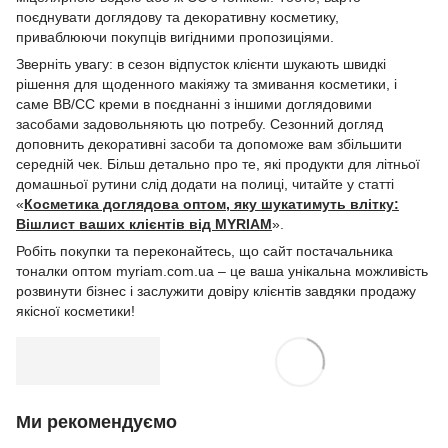
поєднувати доглядову та декоративну косметику,
приваблюючи покупців вигідними пропозиціями.
Зверніть увагу: в сезон відпусток клієнти шукають швидкі
рішення для щоденного макіяжу та змивання косметики, і
саме BB/CC креми в поєднанні з іншими доглядовими
засобами задовольняють цю потребу. Сезонний догляд
доповнить декоративні засоби та допоможе вам збільшити
середній чек. Більш детально про те, які продукти для літньої
домашньої рутини слід додати на полиці, читайте у статті
«
Косметика доглядова оптом, яку шукатимуть влітку:
Вішлист ваших клієнтів від MYRIAM
».
Робіть покупки та переконайтесь, що сайт постачальника
тоналки оптом myriam.com.ua – це ваша унікальна можливість
розвинути бізнес і заслужити довіру клієнтів завдяки продажу
якісної косметики!
Ми рекомендуємо