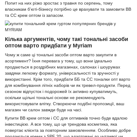
Попит на них різко зростає з травня по серпень, тому
власникам б’юті-бізнесу потрібно це врахувати та замовити BB
та CC крем оптом із запасом.
Кілька аргументів, чому такі тональні засоби
оптом варто придбати у Myriam
Чому ж саме ці тональні засоби оптом варто закупити в
асортимент? Їхня перевага у тому, що вони ідеально
продаються в роздрібних магазинах, салонах і шоурумах
завдяки легкому формату, універсальності та зручності у
використанні. Крім того, придбати ББ та СС тоналки опт варто
для комбінування літніх наборів чи як тревел-продукти. Перед
сезоном відпусток і подорожей їх активно купуватимуть,
оскільки щільні тональні основи не рекомендують
використовувати влітку. Створюючи подібні пропозиції, ваш
магазин чи салон завжди буде на часі.
Купити BB крем оптом і CC для оптивиків точно буде вдалою
інвестицією. А все тому, що це трендова косметика, яка
повертає клієнта за повторним замовленням. Особливо добре
продаються креми з SPF 20, що адаптовані до чутливої чи