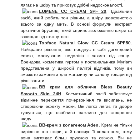
лягає на шкіру та приховує дрібні недосконалості.
LUMENE CC CREAM SPF 20
. Ідеальний
засіб, який робить тон рівним, а шкіру шовковистою
всього за одну мить. В основі формули екстракт
арктичної брусниці, який сприяє зволоженню шкіри та
захищає від стягнутості.
Topface Natural Glow CC Cream SPF50
.
Найкраще рішення, яке поєднує в собі доглядовий
ефект, маскування недоліків і захист від сонця.
Брендова косметика гуртом у постачальника Myriam
представлена у широкій палітрі відтінків, тому ви
зможете замовити для магазину чи салону товари під
різні запити.
BB крем для обличчя Bless Beauty
Smooth Skin 24H
. Косметичний засіб забезпечує
відмінне перекриття почервоніння та висипань, не
створюючи ефекту маски. Він легко лягає та добре
тушується, що особливо важливо для створення
нюду.
BB-крем з колагеном Aden
. Крем не тільки
вирівнює тон шкіри, а й насичує її колагеном, тому
вона виглядає більш пружною та свіжою. Він не