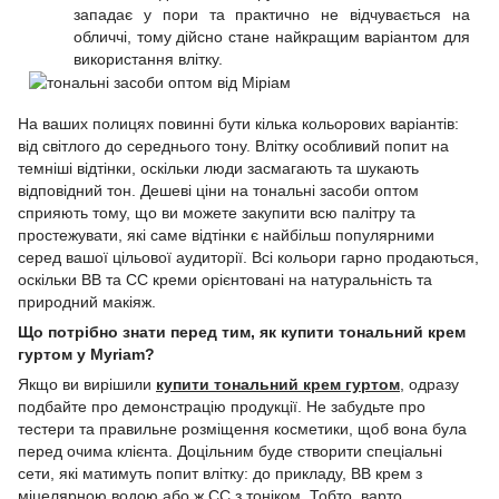
западає у пори та практично не відчувається на
обличчі, тому дійсно стане найкращим варіантом для
використання влітку.
На ваших полицях повинні бути кілька кольорових варіантів:
від світлого до середнього тону. Влітку особливий попит на
темніші відтінки, оскільки люди засмагають та шукають
відповідний тон. Дешеві ціни на тональні засоби оптом
сприяють тому, що ви можете закупити всю палітру та
простежувати, які саме відтінки є найбільш популярними
серед вашої цільової аудиторії. Всі кольори гарно продаються,
оскільки ВВ та СС креми орієнтовані на натуральність та
природний макіяж.
Що потрібно знати перед тим, як купити тональний крем
гуртом у Myriam?
Якщо ви вирішили
купити тональний крем гуртом
, одразу
подбайте про демонстрацію продукції. Не забудьте про
тестери та правильне розміщення косметики, щоб вона була
перед очима клієнта. Доцільним буде створити спеціальні
сети, які матимуть попит влітку: до прикладу, ВВ крем з
міцелярною водою або ж СС з тоніком. Тобто, варто