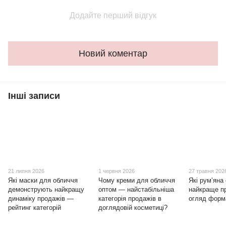
Додайте перший відгук
Новий коментар
Інші записи
21 липня 2026
1 червня 2026
27 травня 202
Які маски для обличчя
Чому креми для обличчя
Які рум’яна
демонструють найкращу
оптом — найстабільніша
найкраще п
динаміку продажів —
категорія продажів в
огляд форм
рейтинг категорій
доглядовій косметиці?