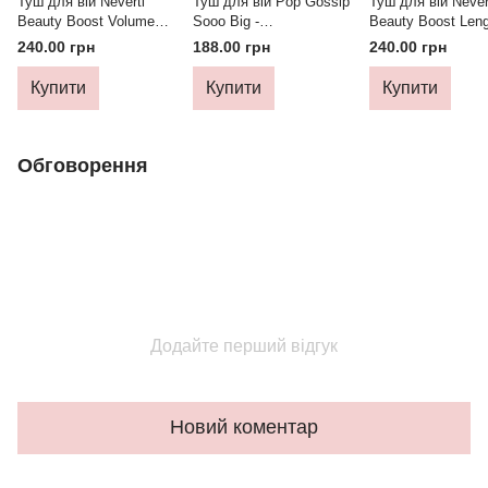
Туш для вій Neverti
Туш для вій Pop Gossip
Туш для вій Never
Beauty Boost Volume
Sooo Big -
Beauty Boost Leng
Lift NP504
екстримальний об'єм
Define NP505
240.00 грн
188.00 грн
240.00 грн
Купити
Купити
Купити
Обговорення
Додайте перший відгук
Новий коментар