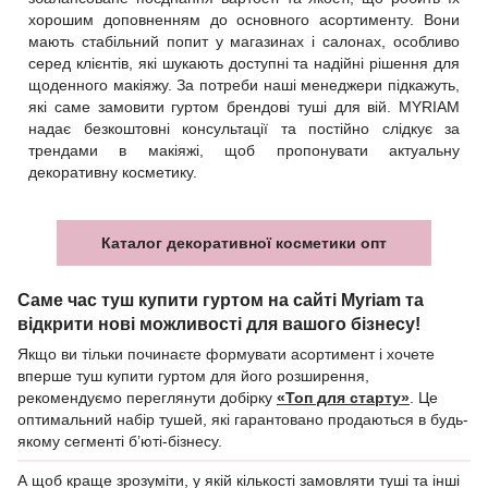
хорошим доповненням до основного асортименту. Вони
мають стабільний попит у магазинах і салонах, особливо
серед клієнтів, які шукають доступні та надійні рішення для
щоденного макіяжу. За потреби наші менеджери підкажуть,
які саме замовити гуртом брендові туші для вій. MYRIAM
надає безкоштовні консультації та постійно слідкує за
трендами в макіяжі, щоб пропонувати актуальну
декоративну косметику.
Каталог декоративної косметики опт
Саме час туш купити гуртом на сайті Myriam та
відкрити нові можливості для вашого бізнесу!
Якщо ви тільки починаєте формувати асортимент і хочете
вперше туш купити гуртом для його розширення,
рекомендуємо переглянути добірку
«Топ для старту»
. Це
оптимальний набір тушей, які гарантовано продаються в будь-
якому сегменті б’юті-бізнесу.
А щоб краще зрозуміти, у якій кількості замовляти туші та інші