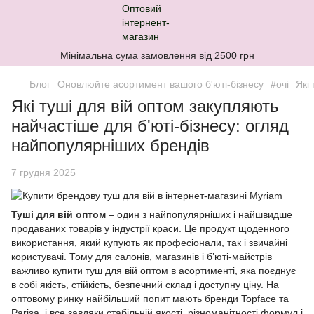
Мінімальна сума замовлення від 2500 грн
Блог
Оновлюйте асортимент вашого б'юті-бізнесу
#очі
Які
Які туші для вій оптом закупляють
найчастіше для б'юті-бізнесу: огляд
найпопулярніших брендів
7 грудня 2025
Туші для вій оптом
– один з найпопулярніших і найшвидше
продаваних товарів у індустрії краси. Це продукт щоденного
використання, який купують як професіонали, так і звичайні
користувачі. Тому для салонів, магазинів і б’юті-майстрів
важливо купити туш для вій оптом в асортименті, яка поєднує
в собі якість, стійкість, безпечний склад і доступну ціну. На
оптовому ринку найбільший попит мають бренди Topface та
Parisa, і все завдяки стабільній якості, різноманітності формул і