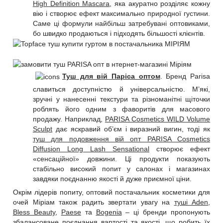
High Definition Mascara
, яка акуратно розділяє кожну
вію і створює ефект максимально природної густини.
Саме ці формули найбільш затребувані оптовиками,
бо швидко продаються і підходять більшості клієнтів.
Туш для вій Паріса оптом
. Бренд Parisa
славиться доступністю й універсальністю. М’які,
зручні у нанесенні текстури та різноманітні щіточки
роблять його одним з фаворитів для масового
продажу. Наприклад,
PARISA Cosmetics WILD Volume
Sculpt
дає яскравий об’єм і виразний вигин, тоді як
туш для подовження вій опт PARISA Cosmetics
Diffusion Long Lash Sensational
створює ефект
«сенсаційної» довжини. Ці продукти показують
стабільно високий попит у салонах і магазинах
завдяки поєднанню якості й дуже приємної ціни.
Окрім лідерів попиту, оптовий постачальник косметики для
очей Міріам також радить звертати увагу на
туші Aden
,
Bless Beauty
,
Paese
та
Bogenia
– ці бренди пропонують
збалансоване поєднання вартості та якості, що робить їх