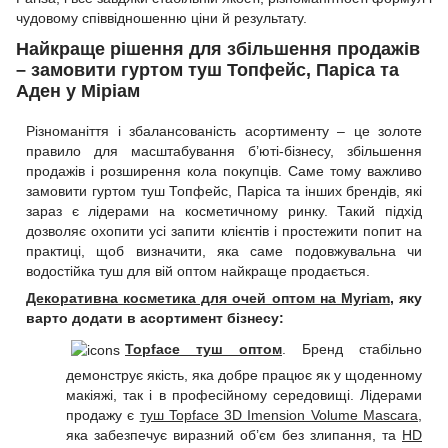
чудовому співвідношенню ціни й результату.
Найкраще рішення для збільшення продажів
– замовити гуртом туш Топфейс, Паріса та
Аден у Міріам
Різноманіття і збалансованість асортименту – це золоте
правило для масштабування б’юті-бізнесу, збільшення
продажів і розширення кола покупців. Саме тому важливо
замовити гуртом туш Топфейс, Паріса та інших брендів, які
зараз є лідерами на косметичному ринку. Такий підхід
дозволяє охопити усі запити клієнтів і простежити попит на
практиці, щоб визначити, яка саме подовжувальна чи
водостійка туш для вій оптом найкраще продається.
Декоративна косметика для очей оптом на Myriam
, яку
варто додати в асортимент бізнесу:
Topface туш оптом
. Бренд стабільно
демонструє якість, яка добре працює як у щоденному
макіяжі, так і в професійному середовищі. Лідерами
продажу є
туш Topface 3D Imension Volume Mascara
,
яка забезпечує виразний об’єм без злипання, та
HD