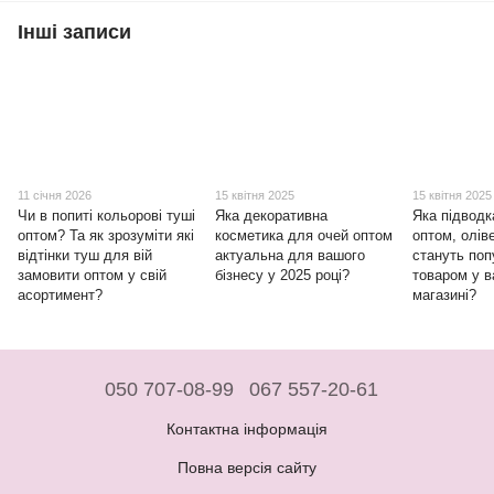
Інші записи
11 січня 2026
15 квітня 2025
15 квітня 2025
Чи в попиті кольорові туші
Яка декоративна
Яка підводк
оптом? Та як зрозуміти які
косметика для очей оптом
оптом, олів
відтінки туш для вій
актуальна для вашого
стануть по
замовити оптом у свій
бізнесу у 2025 році?
товаром у 
асортимент?
магазині?
050 707-08-99
067 557-20-61
Контактна інформація
Повна версія сайту